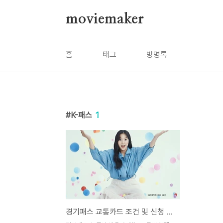
본문 바로가기
moviemaker
홈
태그
방명록
K-패스
1
경기패스 교통카드 조건 및 신청 방법