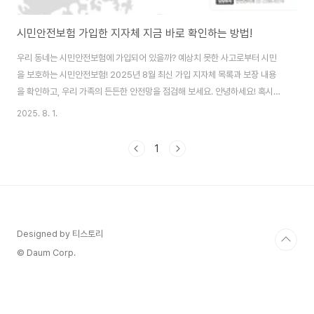
시민안전보험 가입한 지자체 지금 바로 확인하는 방법!
우리 동네는 시민안전보험에 가입되어 있을까? 예상치 못한 사고로부터 시민
을 보호하는 시민안전보험! 2025년 8월 최신 가입 지자체 목록과 보장 내용
을 확인하고, 우리 가족의 든든한 안전망을 점검해 보세요. 안녕하세요! 혹시
'시민안전보험'에 대해 들어보셨나요? 재난이나 사고가 발생했을 때, 우리 가족
2025. 8. 1.
을 지켜주는 든든한 보험인데, 따로 가입하거나 보험료를 낼 필요 없이 해당 지
자체에 살고 있다면 자동으로 보장되는 아주 좋은 제도예요. 저희 동네도 혹시
1
가입했는지 궁금해서 직접 찾아봤는데, 생각보다 많은 지자체가 이미 시행하고
있더라고요. 오늘은 2025년 8월 최신 기준으로 시민안전보험에 가입된 지자
체 목록과 함께, 이 보험이 정확히 무엇인지, 어떻게 혜택을 받을 수 있는지 모
두 알려드릴게요! 😊 시민..
Designed by 티스토리
© Daum Corp.