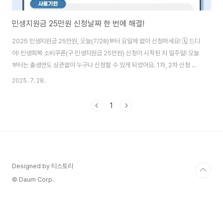
민생지원금 25만원 신청날짜 한 번에 해결!
2025 민생지원금 25만원, 오늘(7/28)부터 요일제 없이 신청하세요! 🗓️ 드디
어! 민생회복 소비쿠폰(구 민생지원금 25만원) 신청이 시작된 지 일주일! 오늘
부터는 출생연도 상관없이 누구나 신청할 수 있게 되었어요. 1차, 2차 신청 날
짜부터 유의사항까지, 제가 모든 궁금증을 해결해 드릴게요! 여러분, 기다리던
2025. 7. 28.
'민생지원금 25만원' 소식에 저처럼 귀를 쫑긋 세우고 계셨나요? 👂 드디어
2025년 민생회복 소비쿠폰(민생지원금) 1차 신청이 지난 7월 21일 월요일부
1
터 시작되었습니다! 첫 주에는 '요일제' 때문에 조금 혼란스러우셨을 수도 있을
것 같아요. '오늘은 내가 신청할 수 있는 날인가?', '아니, 벌써 지났나?' 하고 말
이죠. 하지만 걱정 마세요! 오늘, 2025년 7월 28일 월요일부터..
Designed by 티스토리
© Daum Corp.