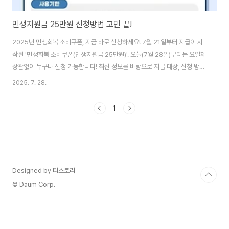
민생지원금 25만원 신청방법 고민 끝!
2025년 민생회복 소비쿠폰, 지금 바로 신청하세요! 7월 21일부터 지급이 시
작된 '민생회복 소비쿠폰(민생지원금 25만원)'. 오늘(7월 28일)부터는 요일제
상관없이 누구나 신청 가능합니다! 최신 정보를 바탕으로 지급 대상, 신청 방법,
사용처, 그리고 소상공인 지원 정책까지 자세히 알려드릴게요! 여러분, 요즘 '민
2025. 7. 28.
생지원금 25만원', '민생회복 소비쿠폰' 소식 많이 들으셨죠? 저도 7월 21일부
터 지급이 시작되었다는 소식에 바로 찾아봤는데요! 오늘은 7월 28일 월요일,
1
드디어 요일제에 상관없이 누구나 신청할 수 있는 날이에요! 혹시 아직 신청 못
하신 분들이 있다면 정말 좋은 기회죠? 😉 어려운 시기에 조금이나마 힘이 될
수 있는 정부 지원금, 과연 내가 얼마나 받을 수 있고, 어떻게 신청해야 ..
Designed by 티스토리
© Daum Corp.