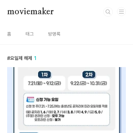
본문 바로가기
moviemaker
홈
태그
방명록
요일제 해제
1