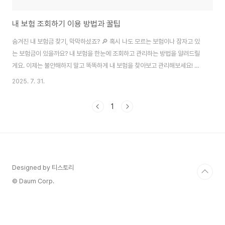
내 보험 조회하기 이용 방법과 꿀팁
숨겨진 내 보험금 찾기, 막막하셨죠? 🔎 혹시 나도 모르는 보험이나 잠자고 있
는 보험금이 있을까요? 내 보험을 한눈에 조회하고 관리하는 방법을 알려드릴
게요. 이제는 불안해하지 말고 똑똑하게 내 보험을 찾아보고 관리해보세요! 솔
직히 말해서, 저도 예전엔 제가 어떤 보험에 가입했는지 정확히 몰랐어요. 부모
2025. 7. 31.
님이 예전에 들어주신 보험도 있고, 직장 다니면서 이것저것 가입하긴 했는데,
정작 중요한 순간엔 이게 무슨 보험인지, 보장은 얼마나 되는지 하나도 모르겠
1
더라고요. ㅠㅠ 그러다 나중에 ‘아니, 이런 보험이 있었다고?’ 하면서 놓쳤던 보
험금을 알게 된 적도 있고요. 혹시 저 같은 분들 계신가요? 오늘은 복잡하게만
느껴졌던 내 보험 조회하는 방법, 그리고 숨겨진 보험금을 찾는 꿀팁까지! 제가
직접 경험하고 알아..
Designed by 티스토리
© Daum Corp.