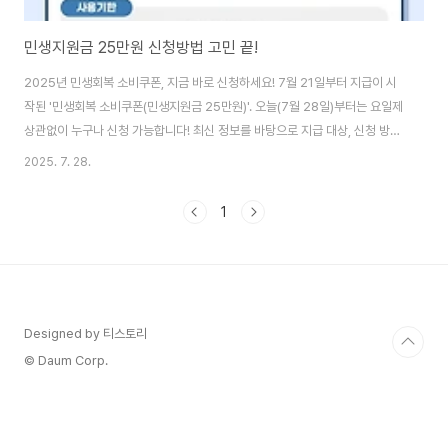
민생지원금 25만원 신청방법 고민 끝!
2025년 민생회복 소비쿠폰, 지금 바로 신청하세요! 7월 21일부터 지급이 시
작된 '민생회복 소비쿠폰(민생지원금 25만원)'. 오늘(7월 28일)부터는 요일제
상관없이 누구나 신청 가능합니다! 최신 정보를 바탕으로 지급 대상, 신청 방법,
사용처, 그리고 소상공인 지원 정책까지 자세히 알려드릴게요! 여러분, 요즘 '민
2025. 7. 28.
생지원금 25만원', '민생회복 소비쿠폰' 소식 많이 들으셨죠? 저도 7월 21일부
터 지급이 시작되었다는 소식에 바로 찾아봤는데요! 오늘은 7월 28일 월요일,
1
드디어 요일제에 상관없이 누구나 신청할 수 있는 날이에요! 혹시 아직 신청 못
하신 분들이 있다면 정말 좋은 기회죠? 😉 어려운 시기에 조금이나마 힘이 될
수 있는 정부 지원금, 과연 내가 얼마나 받을 수 있고, 어떻게 신청해야 ..
Designed by 티스토리
© Daum Corp.