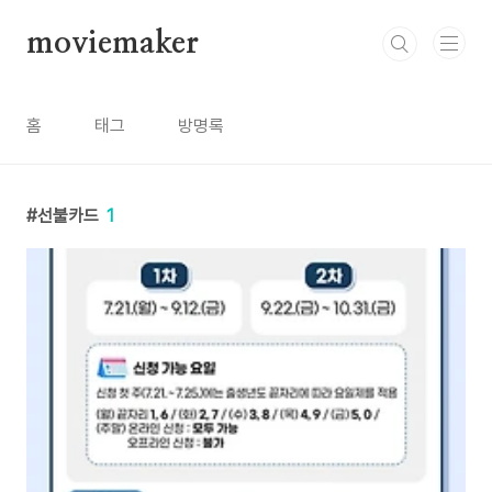
본문 바로가기
moviemaker
홈
태그
방명록
선불카드
1