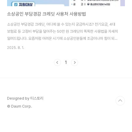
소상공인 부담경감 크레딧 사용처 사용방법
소상공인 부담경감 크레딧, 어디에 쓸 수 있는지 궁금하시죠? 전기요금, 4대
보험료 등 고정비 부담을 덜어주는 50만 원 크레딧의 똑똑한 사용법을 자세히
알려드립니다. 요즘처럼 어려운 시기에 소상공인분들께 조금이나마 힘이 되어
주는 지원금 소식, 정말 반갑지 않나요? 특히 고정적으로 나가는 비용들을 줄여
2025. 8. 1.
준다는 '소상공인 부담경감 크레딧'은 많은 사장님들의 한줄기 빛 같은 존재일
것 같아요. 저도 사업하는 친구가 있는데, 이런 지원금 나올 때마다 꼭 챙겨서
1
받으라고 조언해주곤 하거든요. 근데 막상 받으려니 사용처가 명확하지 않아서
헷갈린다는 분들이 많더라고요. 그래서 제가 오늘은 이 크레딧을 어디에, 어떻
게 쓸 수 있는지 아주 속 시원하게 정리해드리려고 해요. 😊 소상공인 부담경감
크레딧이란? 💡본격적인..
Designed by 티스토리
© Daum Corp.