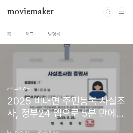
본문 바로가기
moviemaker
홈
태그
방명록
카테고리 없음
2025 비대면 주민등록 사실조
사, 정부24 앱으로 5분 만에
끝내는 법!
by hellodream
2025. 8. 25.