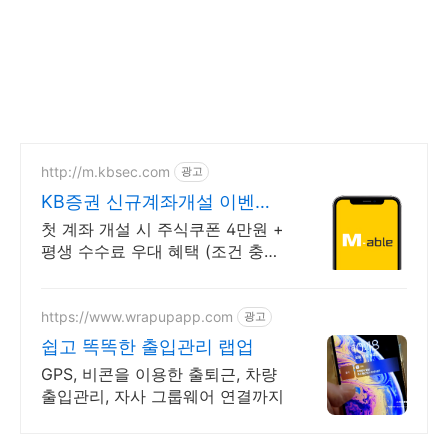
http://m.kbsec.com
광고
KB증권 신규계좌개설 이벤트
국내주식쿠폰 최대 5만원
첫 계좌 개설 시 주식쿠폰 4만원 +
평생 수수료 우대 혜택 (조건 충족
시) Young 고객님은 국내주식쿠폰
5만원! (1986년 이후 출생)
https://www.wrapupapp.com
광고
쉽고 똑똑한 출입관리 랩업
GPS, 비콘을 이용한 출퇴근, 차량
출입관리, 자사 그룹웨어 연결까지